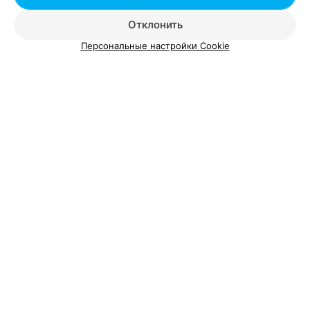
Отклонить
Персональные настройки Cookie
ЭФФЕКТИВНАЯ РЕКЛАМА НА САЙТЕ
Вам будет интересно
Профилактика кариеса в Беларуси
Реставрация зубов в Беларуси
Удаление зубного камня в Беларуси