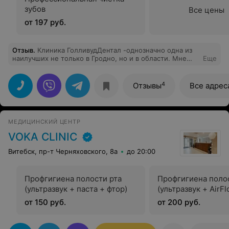
зубов
Все цены
от 197 руб.
Отзыв
.
Клиника ГолливудДентал -однозначно одна из
наилучших не только в Гродно, но и в области. Мне
Еще
доводилось здесь лечить зуб, который совершенно
неожиданно разболелся под коронкой. Врач Алексей
Павел успешно снял коронку. Полечили зуб и надели
4
Отзывы
Все адрес
новую. Все это происходило без боли. Для меня
важно, что в результате была поставлена качественная
коронка с пролеченным зубом. Врачи работают
внимательные, профессиональная подготовка
МЕДИЦИНСКИЙ ЦЕНТР
замечательная. Я получил ответы на все
интересующие меня вопросы. Получил рекомендации
VOKA CLINIC
по поводу остальных зубов без нагнетания и
навязывания. Клиника оснащена по последнему слову
Витебск, пр-т Черняховского, 8а
до 20:00
техники, выглядит эстетично и пребывать в ней
комфортно. Огромная благодарность стоматологам за
их труд и добродушное отношение.
Профгигиена полости рта
Профгигиена поло
(ультразвук + паста + фтор)
(ультразвук + AirF
от 150 руб.
от 200 руб.