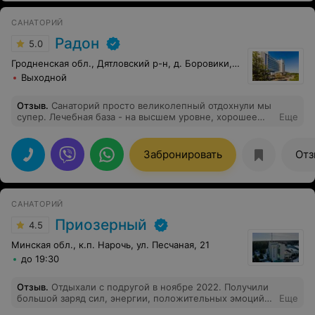
добраться. Впечатление о санатории остались
положительные. Вежливый персонал,
САНАТОРИЙ
высококвалифицированные медики, хорошое питание.
Спелеотерапия очень помогла моей дочери, состояние
Радон
5.0
здоровья улучшилось . Рекомендую этот санаторий.
Гродненская обл., Дятловский р-н, д. Боровики, 10
Выходной
Отзыв
.
Санаторий просто великолепный отдохнули мы
супер. Лечебная база - на высшем уровне, хорошее
Еще
оборудование, современные процедуры, прекрасная
медицинский персонал. Питание очень разнообразное,
очень вкусно приготовлено, и самое главное - всё
Забронировать
Отз
полезное. Номер у нас был люкс шикарный, убирались
очень хорошо.
САНАТОРИЙ
Приозерный
4.5
Минская обл., к.п. Нарочь, ул. Песчаная, 21
до 19:30
Отзыв
.
Отдыхали с подругой в ноябре 2022. Получили
большой заряд сил, энергии, положительных эмоций!
Еще
Санаторий полностью отвечает заявленным звёздам.