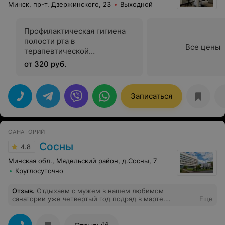
Минск, пр-т. Дзержинского, 23
Выходной
Профилактическая гигиена
полости рта в
Все цены
терапевтической
стоматологии
от 320 руб.
Записаться
САНАТОРИЙ
Сосны
4.8
Минская обл., Мядельский район, д.Сосны, 7
Круглосуточно
Отзыв
.
Отдыхаем с мужем в нашем любимом
санатории уже четвертый год подряд в марте.
Еще
Полагаем, что "Сосны" - лучший санаторий в Беларуси
в своей ценовой категории. Все на высшем уровне - и
питание, и номерной фонд, и качество уборки, и
14