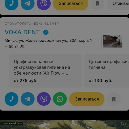
Записаться
Отзывы
СТОМАТОЛОГИЧЕСКИЙ ЦЕНТР
VOKA DENT
Минск, ул. Железнодорожная ул., 33А, корп. 1
до 21:00
Профессиональная
Детская професси
ультразвуковая гигиена на
гигиена
обе челюсти (Air Flow +
ультразвук +
от 275 руб.
от 130 руб.
фторпрофилактика)
Записаться