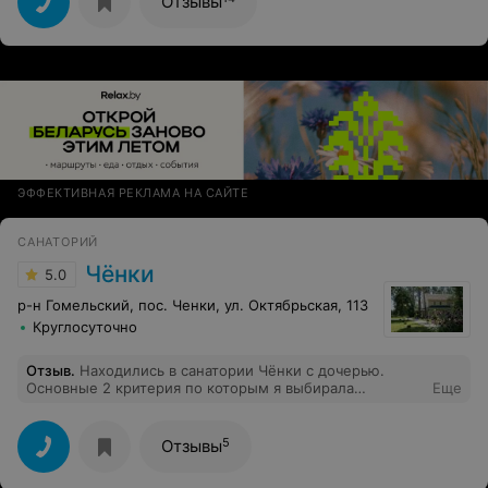
Отзывы
лечение. Особенно привлекает великолепная
природа. Не можем дождаться начала бронирования
на март 2024 года. До новой встречи!
ЭФФЕКТИВНАЯ РЕКЛАМА НА САЙТЕ
САНАТОРИЙ
Чёнки
5.0
р-н Гомельский, пос. Ченки, ул. Октябрьская, 113
Круглосуточно
Отзыв
.
Находились в санатории Чёнки с дочерью.
Основные 2 критерия по которым я выбирала
Еще
санаторий - это лечебный профиль и
месторасположение. Выбор пал именно на этот
санаторий, так как у дочери бронхиальная астма , а
5
Отзывы
основной профиль санатория- заболевания органов
дыхания. Второе- удобное месторасположение, легко