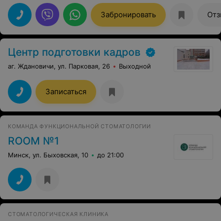
Соответственно цена - качество. Медицинский
персонал подобран высокой квалификации, также на
Забронировать
Отз
высоте и другие подразделения. Все условия для
спортивного и культурного отдыха, отличная кухня.
Спасибо "Приозерный"! До новых встреч!
Центр подготовки кадров
аг. Ждановичи, ул. Парковая, 26
Выходной
Записаться
КОМАНДА ФУНКЦИОНАЛЬНОЙ СТОМАТОЛОГИИ
ROOM №1
Минск, ул. Быховская, 10
до 21:00
СТОМАТОЛОГИЧЕСКАЯ КЛИНИКА