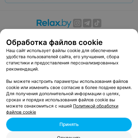
О проекте
Новости проекта
Размещение рекламы
Обработка файлов cookie
Вакансии
Публичный договор
Способы оплаты
Публичный договор по использованию сервиса
Наш сайт использует файлы cookie для обеспечения
«Афиша»
удобства пользователей сайта, его улучшения, сбора
статистики и предоставления персонализированных
Пользовательское соглашение
рекомендаций.
Написать в поддержку
Вы можете настроить параметры использования файлов
Связаться по вопросам сотрудничества
cookie или изменить свое согласие в более позднее время.
Написать руководителю relax.by
Для получения дополнительной информации о целях,
Персональные настройки cookie
сроках и порядке использования файлов cookie вы
можете ознакомиться с нашей
Политикой обработки
Обработка персональных данных
файлов cookie
Принять
© 2026 ООО «Артокс Лаб», УНП 191700409, регистрирующий орган -
Отклонить
Минский горисполком
| 220012, Республика Беларусь, г. Минск,