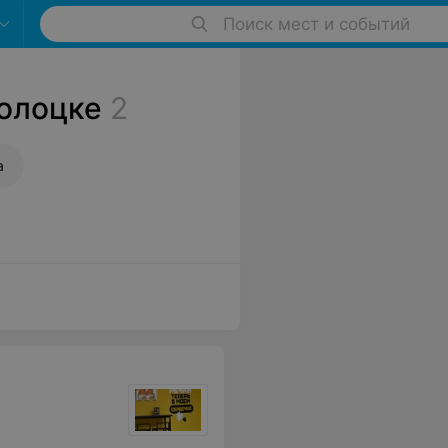
Поиск мест и событий
Полоцке
2
а