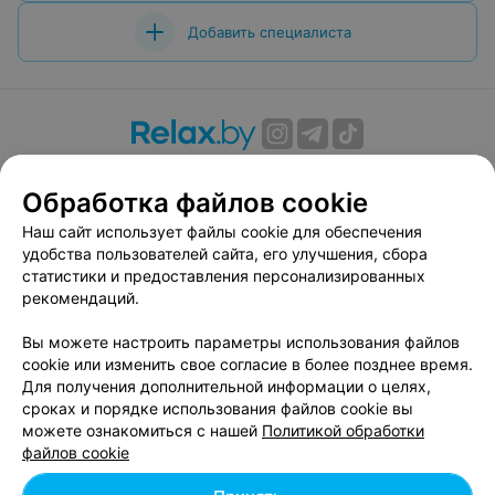
Добавить специалиста
О проекте
Новости проекта
Размещение рекламы
Обработка файлов cookie
Вакансии
Публичный договор
Способы оплаты
Публичный договор по использованию сервиса
Наш сайт использует файлы cookie для обеспечения
«Афиша»
удобства пользователей сайта, его улучшения, сбора
статистики и предоставления персонализированных
Пользовательское соглашение
рекомендаций.
Написать в поддержку
Вы можете настроить параметры использования файлов
Связаться по вопросам сотрудничества
cookie или изменить свое согласие в более позднее время.
Написать руководителю relax.by
Для получения дополнительной информации о целях,
Персональные настройки cookie
сроках и порядке использования файлов cookie вы
можете ознакомиться с нашей
Политикой обработки
Обработка персональных данных
файлов cookie