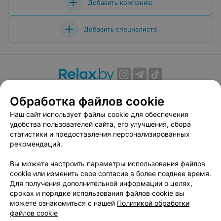
Добавить компанию
Добавить специалиста
О проекте
Новости проекта
Размещение рекламы
Обработка файлов cookie
Вакансии
Публичный договор
Способы оплаты
Наш сайт использует файлы cookie для обеспечения
Публичный договор по использованию сервиса
удобства пользователей сайта, его улучшения, сбора
«Афиша»
статистики и предоставления персонализированных
Пользовательское соглашение
рекомендаций.
Написать в поддержку
Вы можете настроить параметры использования файлов
Связаться по вопросам сотрудничества
cookie или изменить свое согласие в более позднее время.
Написать руководителю relax.by
Для получения дополнительной информации о целях,
сроках и порядке использования файлов cookie вы
Персональные настройки cookie
можете ознакомиться с нашей
Политикой обработки
Обработка персональных данных
файлов cookie