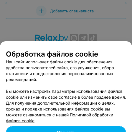
Добавить специалиста
О проекте
Новости проекта
Размещение рекламы
Обработка файлов cookie
Вакансии
Публичный договор
Способы оплаты
Наш сайт использует файлы cookie для обеспечения
Публичный договор по использованию сервиса
удобства пользователей сайта, его улучшения, сбора
«Афиша»
статистики и предоставления персонализированных
Пользовательское соглашение
рекомендаций.
Написать в поддержку
Вы можете настроить параметры использования файлов
Связаться по вопросам сотрудничества
cookie или изменить свое согласие в более позднее время.
Написать руководителю relax.by
Для получения дополнительной информации о целях,
сроках и порядке использования файлов cookie вы
Персональные настройки cookie
можете ознакомиться с нашей
Политикой обработки
Обработка персональных данных
файлов cookie