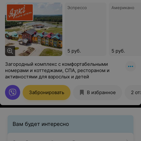
Эспрессо
Американо
5 руб.
5 руб.
Загородный комплекс с комфортабельными
номерами и коттеджами, СПА, рестораном и
активностями для взрослых и детей
Забронировать
В избранное
2 от
Вам будет интересно