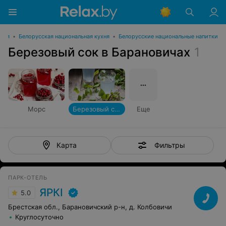
ения
•
Белорусская национальная кухня
•
Белорусские национальные напитки
Березовый сок в Барановичах
1
Морс
Березовый сок
Еще
Фильтры
Карта
ПАРК-ОТЕЛЬ
ЯРКI
5.0
Брестская обл., Барановичский р-н, д. Колбовичи
Круглосуточно