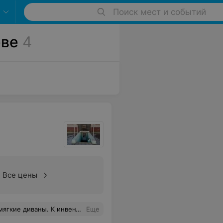
Поиск мест и событий
еве
4
Все цены
я отдыха а так же для повышения уровня игры!
Еще