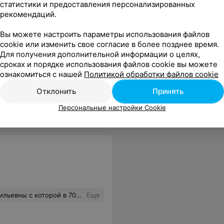
статистики и предоставления персонализированных
рекомендаций.
Вы можете настроить параметры использования файлов
cookie или изменить свое согласие в более позднее время.
Все цены
Для получения дополнительной информации о целях,
сроках и порядке использования файлов cookie вы можете
ознакомиться с нашей
Политикой обработки файлов cookie
жет быть и еще где такие столы есть.
Еще
Отклонить
Принять
Персональные настройки Cookie
и Вы откликнитесь!Спасибо!Контактный телефон 80295286385.Каравацкая Галина Николаевна
Еще