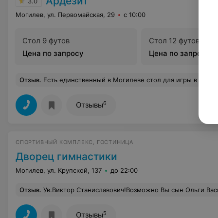
Ардезит
3.0
Могилев, ул. Первомайская, 29
с 10:00
Стол 9 футов
Стол 12 футов
Цена по запросу
Цена по запросу
Отзыв
.
Есть единственный в Могилеве стол для игры в английский бильярд("снукер"). Хотя мо
6
Отзывы
СПОРТИВНЫЙ КОМПЛЕКС, ГОСТИНИЦА
Дворец гимнастики
Могилев, ул. Крупской, 137
до 22:00
Отзыв
.
Ув.Виктор Станиславович!Возможно Вы сын Ольги Васильевны с которой в 70-е я работала в г.Шклове.20 лет назад связь утерена т.к. О.В. переехала в г.Могилев и проживала по ул.Мовчанского.Буду рада есл
5
Отзывы