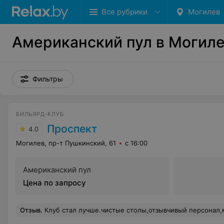
Все рубрики
Могилев
Американский пул в Могил
Фильтры
БИЛЬЯРД-КЛУБ
Проспект
4.0
Могилев, пр-т Пушкинский, 61
с 16:00
Американский пул
Цена по запросу
Отзыв
.
Клуб стал лучше.чистые столы,отзывчивый персонал,мягкие диваны. К инвентарю вопросов нет. Рекомендую дл