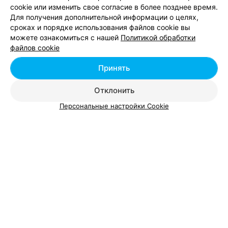
cookie или изменить свое согласие в более позднее время.
Для получения дополнительной информации о целях,
сроках и порядке использования файлов cookie вы
можете ознакомиться с нашей
Политикой обработки
Добавить компанию
файлов cookie
Добавить специалиста
Принять
Отклонить
Персональные настройки Cookie
О проекте
Новости проекта
Размещение рекламы
Вакансии
Публичный договор
Способы оплаты
Публичный договор по использованию сервиса
«Афиша»
Пользовательское соглашение
Написать в поддержку
Связаться по вопросам сотрудничества
Написать руководителю relax.by