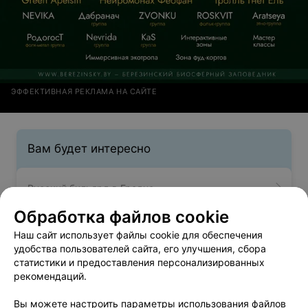
ЭФФЕКТИВНАЯ РЕКЛАМА НА САЙТЕ
Вам будет интересно
Русский бильярд в Гродно
Обработка файлов cookie
Снукер в Гродно
Наш сайт использует файлы cookie для обеспечения
удобства пользователей сайта, его улучшения, сбора
статистики и предоставления персонализированных
Букмекерские конторы в Гродно
рекомендаций.
Вы можете настроить параметры использования файлов