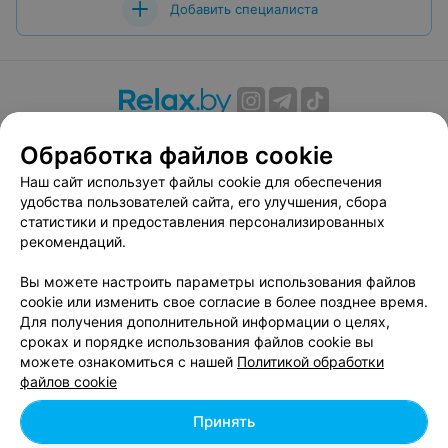
Добавить специалиста
О проекте
Новости проекта
Размещение рекламы
Обработка файлов cookie
Вакансии
Публичный договор
Способы оплаты
Наш сайт использует файлы cookie для обеспечения
Публичный договор по использованию сервиса
удобства пользователей сайта, его улучшения, сбора
«Афиша»
статистики и предоставления персонализированных
Пользовательское соглашение
рекомендаций.
Написать в поддержку
Вы можете настроить параметры использования файлов
Связаться по вопросам сотрудничества
cookie или изменить свое согласие в более позднее время.
Написать руководителю relax.by
Для получения дополнительной информации о целях,
сроках и порядке использования файлов cookie вы
Персональные настройки cookie
можете ознакомиться с нашей
Политикой обработки
Обработка персональных данных
файлов cookie
Принять