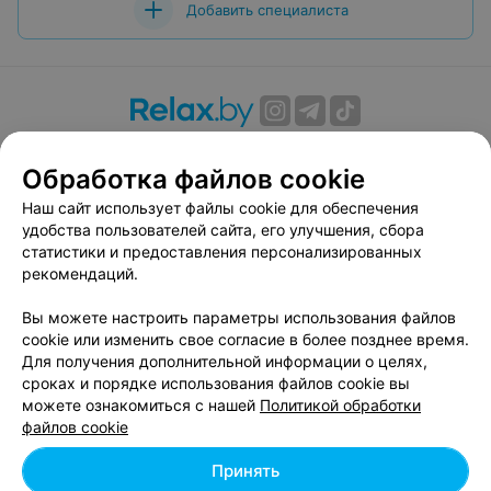
Добавить специалиста
О проекте
Новости проекта
Размещение рекламы
Обработка файлов cookie
Вакансии
Публичный договор
Способы оплаты
Публичный договор по использованию сервиса
Наш сайт использует файлы cookie для обеспечения
«Афиша»
удобства пользователей сайта, его улучшения, сбора
статистики и предоставления персонализированных
Пользовательское соглашение
рекомендаций.
Написать в поддержку
Вы можете настроить параметры использования файлов
Связаться по вопросам сотрудничества
cookie или изменить свое согласие в более позднее время.
Написать руководителю relax.by
Для получения дополнительной информации о целях,
Персональные настройки cookie
сроках и порядке использования файлов cookie вы
можете ознакомиться с нашей
Политикой обработки
Обработка персональных данных
файлов cookie
Принять