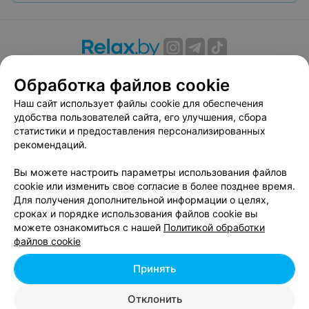
О проекте
Новости проекта
Размещение рекламы
Обработка файлов cookie
Вакансии
Публичный договор
Способы оплаты
Наш сайт использует файлы cookie для обеспечения
Публичный договор по использованию сервиса
удобства пользователей сайта, его улучшения, сбора
«Афиша»
статистики и предоставления персонализированных
Пользовательское соглашение
рекомендаций.
Написать в поддержку
Вы можете настроить параметры использования файлов
Связаться по вопросам сотрудничества
cookie или изменить свое согласие в более позднее время.
Написать руководителю relax.by
Для получения дополнительной информации о целях,
сроках и порядке использования файлов cookie вы
Персональные настройки cookie
можете ознакомиться с нашей
Политикой обработки
Обработка персональных данных
файлов cookie
Принять
© 2026 ООО «Артокс Лаб», УНП 191700409, регистрирующий орган -
Отклонить
Минский горисполком
| 220012, Республика Беларусь, г. Минск,