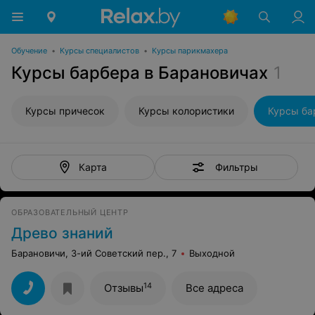
Обучение
•
Курсы специалистов
•
Курсы парикмахера
Курсы барбера в Барановичах
1
Курсы причесок
Курсы колористики
Курсы ба
Фильтры
Карта
ОБРАЗОВАТЕЛЬНЫЙ ЦЕНТР
Древо знаний
Барановичи, 3-ий Советский пер., 7
Выходной
14
Отзывы
Все адреса