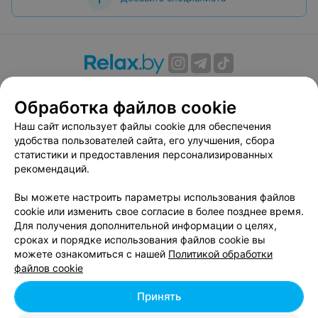
О проекте
Новости проекта
Размещение рекламы
Обработка файлов cookie
Вакансии
Публичный договор
Способы оплаты
Публичный договор по использованию сервиса
Наш сайт использует файлы cookie для обеспечения
«Афиша»
удобства пользователей сайта, его улучшения, сбора
статистики и предоставления персонализированных
Пользовательское соглашение
рекомендаций.
Написать в поддержку
Вы можете настроить параметры использования файлов
Связаться по вопросам сотрудничества
cookie или изменить свое согласие в более позднее время.
Написать руководителю relax.by
Для получения дополнительной информации о целях,
Персональные настройки cookie
сроках и порядке использования файлов cookie вы
можете ознакомиться с нашей
Политикой обработки
Обработка персональных данных
файлов cookie
Принять
© 2026 ООО «Артокс Лаб», УНП 191700409, регистрирующий орган -