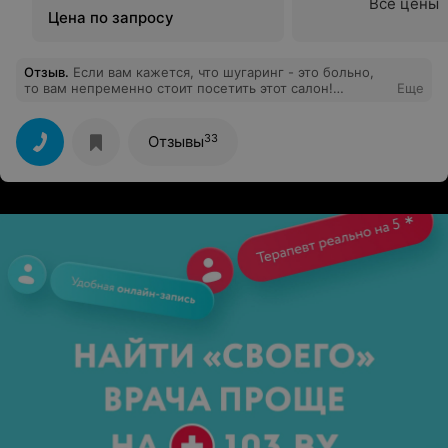
Все цены
Цена по запросу
Отзыв
.
Если вам кажется, что шугаринг - это больно,
то вам непременно стоит посетить этот салон!
Еще
Анастасия - лучший мастер, которого я встречала. Все
было безболезненно и очень качественно, а общение
оставило самые приятные впечатления и даже
33
Отзывы
душевный подъем!