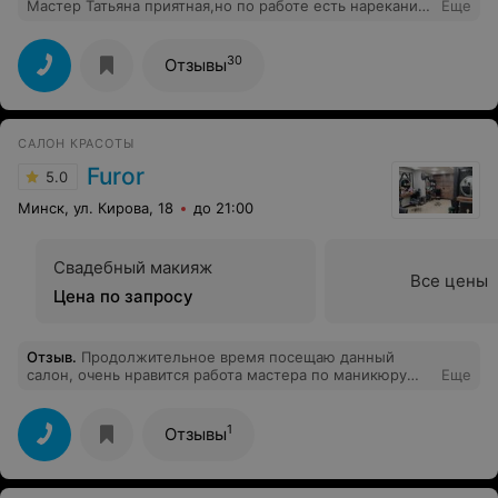
Мастер Татьяна приятная,но по работе есть нарекания.
Еще
Педикюр сделала хорошо,один палец задела. А вот
при маникюре почти все пальцы на руках общипала. Из
плюсов - очень большая палитра оттенков лаков.
30
Отзывы
Бывала в других салонах,там в конце ногти маслом
мажут или руки кремом. Здесь такого нет.
САЛОН КРАСОТЫ
Furor
5.0
Минск, ул. Кирова, 18
до 21:00
Свадебный макияж
Все цены
Цена по запросу
Отзыв
.
Продолжительное время посещаю данный
салон, очень нравится работа мастера по маникюру
Еще
Дианы. Очень аккуратно делает и достаточно быстро.
Материалы, которыми выполнена работа,
выдерживают 3 недели. P.S. Здоровья, удачи и
1
Отзывы
процветания.