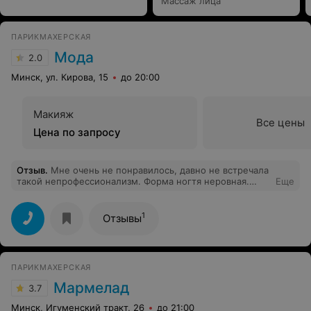
Массаж лица
ПАРИКМАХЕРСКАЯ
Мода
2.0
Минск, ул. Кирова, 15
до 20:00
Макияж
Все цены
Цена по запросу
Отзыв
.
Мне очень не понравилось, давно не встречала
такой непрофессионализм. Форма ногтя неровная.
Еще
Кутикула обрезана тоже не так как нужно. Если бы
очень срочно не нужно было, я бы туда и не шла. Но
после посещения этого салона, даже при острой
1
Отзывы
необходимости я туда не пойду. Не считаю что
стоимость данной услуги соответствует качеству.
Очень недовольна. Персонал вполне хороший, но
кажется что давно не практиковались в маникюре.
ПАРИКМАХЕРСКАЯ
Мармелад
3.7
Минск, Игуменский тракт, 26
до 21:00