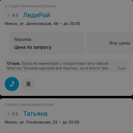
СТУДИЯ-ПАРИКМАХЕРСКАЯ
ЛедиРай
4.0
Минск, ул. Денисовская, 49
до 20:00
Макияж
Все цены
Цена по запросу
Отзыв
.
Была на маникюре с покрытием гель-лаком.
Мастер Татьяна сделала все быстро, но в итоге три
Еще
пальца изранила, на мизинце гель залился на сам
палец, на что она его как бы откусила, но покрытие
ведь испорчено. На большом пальце база стекла в
одну сторону, в итоге ноготь получился кривой. На
указательных пальцах нарисовала лунки, но кто ж
рисует такие лунки, когда половина гель-лака на
кутикуле. В итоге ни одного ногтя не сделанного
САЛОН-ПАРИКМАХЕРСКАЯ
красиво, либо изранен, либо гель-лак на кутикуле,
либо база стекла в одну сторону. Больше туда точно
Татьяна
5.0
не пойду и не советую никому. Есть фото.
Минск, ул. Ульяновская, 33
до 20:00