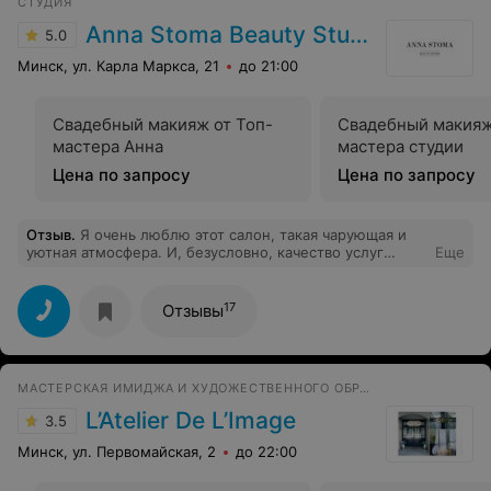
СТУДИЯ
Anna Stoma Beauty Studio
5.0
Минск, ул. Карла Маркса, 21
до 21:00
Свадебный макияж от Топ-
Свадебный макияж
мастера Анна
мастера студии
Цена по запросу
Цена по запросу
Отзыв
.
Я очень люблю этот салон, такая чарующая и
уютная атмосфера. И, безусловно, качество услуг
Еще
всегда на высоте. Делала визаж у Анны и вечернюю
укладку у Анастасии. Образ получился просто
потрясающий, получила огромное количество
17
Отзывы
комплиментов от близких)
МАСТЕРСКАЯ ИМИДЖА И ХУДОЖЕСТВЕННОГО ОБРАЗОВАНИЯ
L’Atelier De L’Image
3.5
Минск, ул. Первомайская, 2
до 22:00