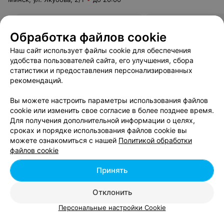
Макияж
Свадебный макия
Обработка файлов cookie
Цена по запросу
Цена по запросу
Наш сайт использует файлы cookie для обеспечения
удобства пользователей сайта, его улучшения, сбора
статистики и предоставления персонализированных
рекомендаций.
Вы можете настроить параметры использования файлов
ПАРИКМАХЕР-ВИЗАЖИСТ
cookie или изменить свое согласие в более позднее время.
Саша Михайлова
Для получения дополнительной информации о целях,
сроках и порядке использования файлов cookie вы
Минск
до 21:00
можете ознакомиться с нашей
Политикой обработки
файлов cookie
Макияж
Свадебный макия
Принять
Цена по запросу
Цена по запросу
Отклонить
Персональные настройки Cookie