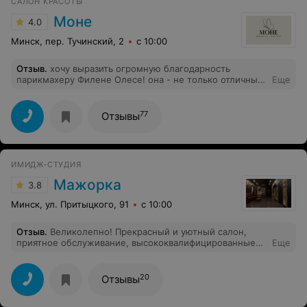
САЛОН КРАСОТЫ
Моне
4.0
Минск, пер. Тучинский, 2
с 10:00
Отзыв
.
хочу выразить огромную благодарность
парикмахеру Филене Олесе! она - не только отличный
Еще
марстер с чувством стиля, красоты и богатой
фантазией, но и замечательный человек!!!! помогла
подобрать образ,от которого все окружающие
77
Отзывы
осыпают комплиментами!!! огромное спасибо!!!!
ИМИДЖ-СТУДИЯ
Мажорка
3.8
Минск, ул. Притыцкого, 91
с 10:00
Отзыв
.
Великолепно! Прекрасный и уютный салон,
приятное обслуживание, высококвалифицированные
Еще
мастера! 2 процедуры выполнены безукоризненно!
Помимо наращивания ресниц, шугаринг.
20
Отзывы