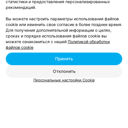
статистики и предоставления персонализированных
рекомендаций.
САЛОН КРАСОТЫ
358
Вы можете настроить параметры использования файлов
Минск, ул. Скрыганова, 4б
с 10:00
cookie или изменить свое согласие в более позднее время.
Для получения дополнительной информации о целях,
сроках и порядке использования файлов cookie вы
можете ознакомиться с нашей
Политикой обработки
файлов cookie
Принять
Смотрите также
Отклонить
Персональные настройки Cookie
Биотатуаж бровей в районе Фрунзенский в
Минске
Коррекция бровей в районе Фрунзенский в
Минске