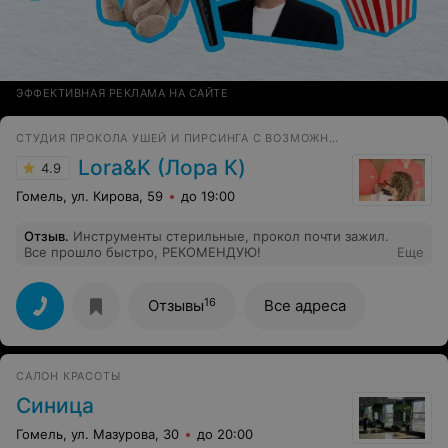
ЭФФЕКТИВНАЯ РЕКЛАМА НА САЙТЕ
СТУДИЯ ПРОКОЛА УШЕЙ И ПИРСИНГА С ВОЗМОЖНОСТЬЮ ВЫЕЗДА НА ДОМ
Lora&K (Лора К)
4.9
Гомель, ул. Кирова, 59
до 19:00
Отзыв
.
Инструменты стерильные, прокол почти зажил.
Все прошло быстро, РЕКОМЕНДУЮ!
Еще
16
Отзывы
Все адреса
САЛОН КРАСОТЫ
Синица
Гомель, ул. Мазурова, 30
до 20:00