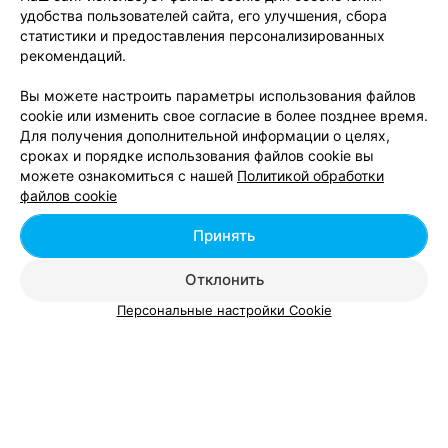
удобства пользователей сайта, его улучшения, сбора
Подарочные сертификаты в тату-салон в Гомеле
статистики и предоставления персонализированных
рекомендаций.
Вы можете настроить параметры использования файлов
Прокол хряща уха - цена в Гомеле
cookie или изменить свое согласие в более позднее время.
Для получения дополнительной информации о целях,
сроках и порядке использования файлов cookie вы
Пирсинг хряща
от 17 руб.
можете ознакомиться с нашей
Политикой обработки
Пирсинг хряща ушной раковины/козелка
от 20 руб.
файлов cookie
Принять
Отклонить
Персональные настройки Cookie
Добавить компанию
Добавить специалиста