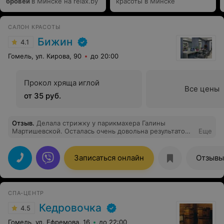
бровей
в Минске на relax.by
красоты в Минске
САЛОН КРАСОТЫ
Бижин
4.1
Гомель, ул. Кирова, 90
до 20:00
Прокол хряща иглой
Все цены
от 35 руб.
Отзыв
.
Делала стрижку у парикмахера Галины
Мартишевской. Осталась очень довольна результатом.
Еще
Мастер - профессионал своего дела, умеет слышать
клиента. Большое спасибо!
Записаться онлайн
Отзывы
СПА-ЦЕНТР
Кедровочка
4.5
Гомель, ул. Ефремова, 16
до 22:00