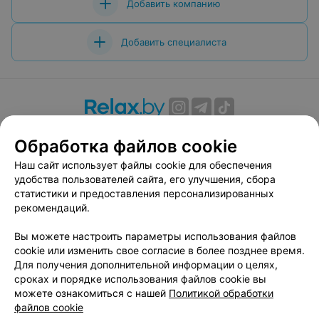
Добавить компанию
Добавить специалиста
О проекте
Новости проекта
Размещение рекламы
Обработка файлов cookie
Вакансии
Публичный договор
Способы оплаты
Наш сайт использует файлы cookie для обеспечения
Публичный договор по использованию сервиса
удобства пользователей сайта, его улучшения, сбора
«Афиша»
статистики и предоставления персонализированных
Пользовательское соглашение
рекомендаций.
Написать в поддержку
Вы можете настроить параметры использования файлов
Связаться по вопросам сотрудничества
cookie или изменить свое согласие в более позднее время.
Написать руководителю relax.by
Для получения дополнительной информации о целях,
сроках и порядке использования файлов cookie вы
Персональные настройки cookie
можете ознакомиться с нашей
Политикой обработки
Обработка персональных данных
файлов cookie