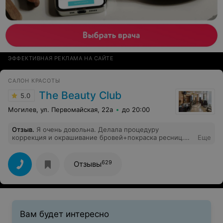
ЭФФЕКТИВНАЯ РЕКЛАМА НА САЙТЕ
САЛОН КРАСОТЫ
The Beauty Club
5.0
Могилев, ул. Первомайская, 22а
до 20:00
Отзыв
.
Я очень довольна. Делала процедуру
коррекция и окрашивание бровей+покраска ресниц.
Еще
Полный восторг, нет шаблона как под копирку, учтены
все желания, приятная стильная атмосфера в салоне. А
сама мастер-просто мастер, так аккуратно и
629
Отзывы
деликатно проделанная работа. Буду рекомндовать
всем знакомым. Спасибо
Вам будет интересно