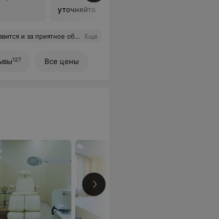
уточняйте
 довольна осталась!!! Приду не раз!!!
Еще
127
ывы
Все цены