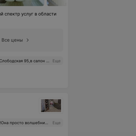
 спектр услуг в области
Все цены
ьную,а самое главное каждый раз свежую и оригинальную стрижку.Приятно приходить и лицезреть на себе работу мастера,который творит истинные шедевры.
Еще
ждую прядку! Раньше мои вихры только портили весь вид, все стрижки, и я боролась с ними всю жизнь. А она использовала их, и теперь они "работают на меня" - поддерживают там, где надо! Прошёл месяц,волос отрастает и стрижка по прежнему шикарно смотрится!Найти такого Мастера-подарок Небес!
Еще