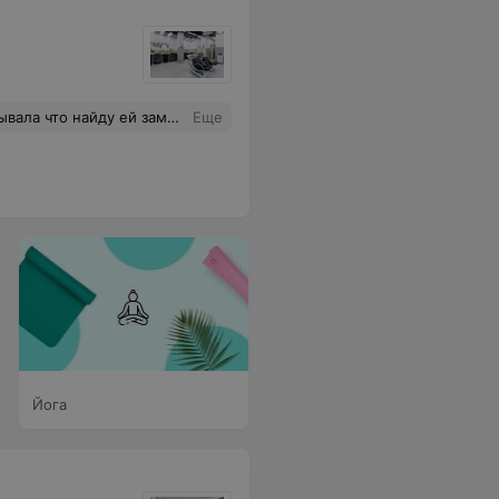
то очень приятно.Надеюсь, руководство будет ценить таких мастеров своего дела,чтоб радовать нас и дальше!
Еще
Йога