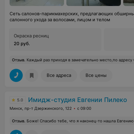
Сеть салонов-парикмахерских, предлагающих обширный
салонного ухода за волосами, лицом и телом
Окраска ресниц
20 руб.
Отзыв
.
Каждый раз приходя в замечательно место,по адресу Слободская 95,в салон Надежда,остаешься доволен всем: начиная от замечательного приема от администратора,а заканчивая одним из лучших мастеров Минска.Любые стрижки(мужская,женская,короткий волос,длинный)даются ему легко и непринужденно.Кунделев Сергей,огромное спасибо за качественную,профессионал
Все адреса
Все цены
Имидж-студия Евгении Пилеко
5.0
Минск, пр-т Дзержинского, 122
с 09:00
Отзыв
.
Боже! Спасибо тебе, что я наконец-то нашла Евгению!Она просто волшебница! Наконец-то я довольна своим внешним видом! Я просто вылетела из салона на крыльях восторга и любви к себе новой! Сразу изменила аватарку с новой стрижкой и....За один день я получила столько комплиментов, сколько не получала за всю свою жизнь!И я не преувеличиваю! Я прямо устала отвечать на поток восхищенных сообщений! У Евгении редкий дар - видеть людей, их суть и индивидуальность ! Ощущение, что она открыла меня заново даже для меня самой❤️ А какое Мастерство!!!!! Мои "три волосины" превратились в восхитительную, объемную стрижку! И эта стрижка лежит практически без укладки !!! Представляете?! Евгения выстригла ка