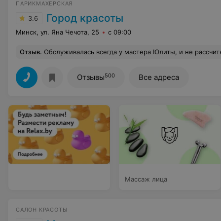
ПАРИКМАХЕРСКАЯ
Город красоты
3.6
Минск, ул. Яна Чечота, 25
с 09:00
Отзыв
.
Обслуживалась всегда у мастера Юлиты, и не рассчитывала что найду ей замену, но случайным образом попала к парню, и не чуть не разочаровалась, высокий уровень обслуживания, качественно выполненная услуга!!! Вежливые девочки на ресепшене, как всегда, ч
500
Отзывы
Все адреса
Массаж лица
САЛОН КРАСОТЫ