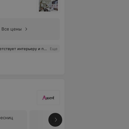
Все цены
скуранту цен. Отношение хамское.
Еще
ресниц
Все цены