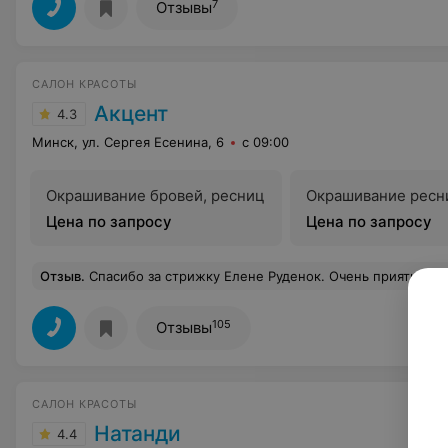
7
Отзывы
САЛОН КРАСОТЫ
Акцент
4.3
Минск, ул. Сергея Есенина, 6
с 09:00
Окрашивание бровей, ресниц
Окрашивание ресн
Цена по запросу
Цена по запросу
Отзыв
.
Спасибо за стрижку Елене Руденок. Очень приятное место
105
Отзывы
САЛОН КРАСОТЫ
Натанди
4.4