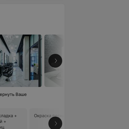
вернуть Ваше
кладка +
Окраска ресниц
й +
В
иц