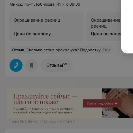
Минск, пр-т Любимова, 41
с 09:00
Окрашивание ресниц
Окрашивание бров
ресниц
Цена по запросу
Цена по запросу
Отзыв
.
Сколько стоит прокол уха? Подростку
Еще
59
Отзывы
ЭФФЕКТИВНАЯ РЕКЛАМА НА САЙТЕ