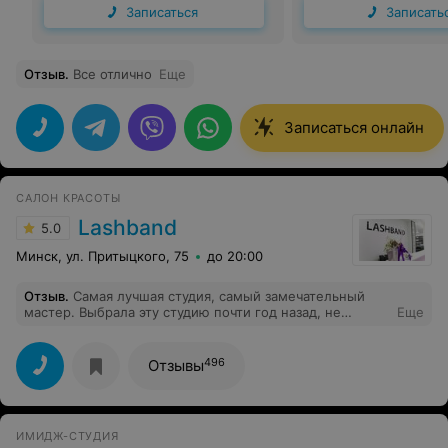
Записаться
Записать
Отзыв
.
Все отлично
Еще
Записаться онлайн
САЛОН КРАСОТЫ
Lashband
5.0
Минск, ул. Притыцкого, 75
до 20:00
Отзыв
.
Самая лучшая студия, самый замечательный
мастер. Выбрала эту студию почти год назад, не
Еще
пожелала ни о чем. Спасибо Валерии за быстрые а
самое главное очень красивые ресницы
496
Отзывы
ИМИДЖ-СТУДИЯ