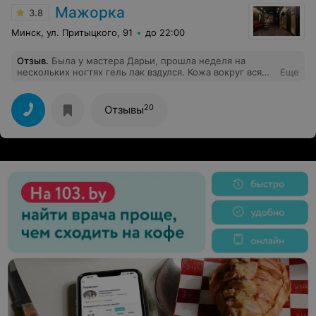
Мажорка
3.8
Минск, ул. Притыцкого, 91
до 22:00
Отзыв
.
Была у мастера Дарьи, прошла неделя на
нескольких ногтях гель лак вздулся. Кожа вокруг вся
Еще
поднялась, все в заусенцах мелких. Работа очень не
аккуратная .
20
Отзывы