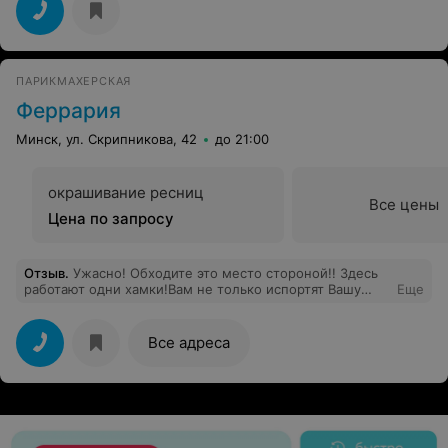
ПАРИКМАХЕРСКАЯ
Феррария
Минск, ул. Скрипникова, 42
до 21:00
окрашивание ресниц
Все цены
Цена по запросу
Отзыв
.
Ужасно! Обходите это место стороной!! Здесь
работают одни хамки!Вам не только испортят Вашу
Еще
прическу, но еще пару ласковых вдогонку кинут! Куда
смотрит руководство??? Или Вы поощряете такое
отношение к Вашим клиентам? Меняйте персонал!
Все адреса