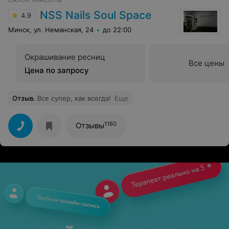
САЛОН КРАСОТЫ
обязательно увидимся! А девушкам, которые хотят
иметь идеальные бровки лучшего мастера не найти.
NSS Nails Soul Space
4.9
Минск, ул. Неманская, 24
до 22:00
Окрашивание ресниц
Все цены
Цена по запросу
Отзыв
.
Все супер, как всегда!
Еще
1160
Отзывы