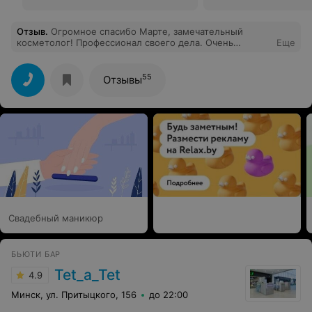
Отзыв
.
Огромное спасибо Марте, замечательный
косметолог! Профессионал своего дела. Очень
Еще
приятная атмосфера, приятные девушки на рецепции.
Ходить в данный салон-одно удовольствие.
55
Отзывы
Свадебный маникюр
БЬЮТИ БАР
Tet_a_Tet
4.9
Минск, ул. Притыцкого, 156
до 22:00