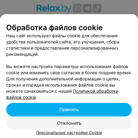
О проекте
Новости проекта
Размещение рекламы
Обработка файлов cookie
Вакансии
Публичный договор
Способы оплаты
Публичный договор по использованию сервиса
Наш сайт использует файлы cookie для обеспечения
«Афиша»
удобства пользователей сайта, его улучшения, сбора
статистики и предоставления персонализированных
Пользовательское соглашение
рекомендаций.
Написать в поддержку
Вы можете настроить параметры использования файлов
Связаться по вопросам сотрудничества
cookie или изменить свое согласие в более позднее время.
Написать руководителю relax.by
Для получения дополнительной информации о целях,
Персональные настройки cookie
сроках и порядке использования файлов cookie вы
можете ознакомиться с нашей
Политикой обработки
Обработка персональных данных
файлов cookie
Принять
© 2026 ООО «Артокс Лаб», УНП 191700409, регистрирующий орган -
Отклонить
Минский горисполком
| 220012, Республика Беларусь, г. Минск,
улица Толбухина, 2, пом. 16 | info@relax.by
Персональные настройки Cookie