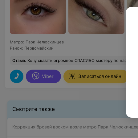
Метро
:
Парк Челюскинцев
Район
:
Первомайский
Отзыв
.
Хочу сказать огромное СПАСИБО мастеру по наращиванию ресниц Елене Дзигуа за выполнение очень сложной задачи. После прохождения лечения мои ресницы выпали и в салон я пришла с маленькими 2-3 мм, вот тут волшебница Елена своими золотыми ручками меня и спасла. Редкий мастер взялся бы за де
Viber
Записаться онлайн
Смотрите также
Коррекция бровей воском возле метро Парк Челюскинцев