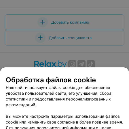
Добавить компанию
Добавить специалиста
О проекте
Новости проекта
Размещение рекламы
Обработка файлов cookie
Вакансии
Публичный договор
Способы оплаты
Наш сайт использует файлы cookie для обеспечения
Публичный договор по использованию сервиса
удобства пользователей сайта, его улучшения, сбора
«Афиша»
статистики и предоставления персонализированных
Пользовательское соглашение
рекомендаций.
Написать в поддержку
Вы можете настроить параметры использования файлов
Связаться по вопросам сотрудничества
cookie или изменить свое согласие в более позднее время.
Написать руководителю relax.by
Для получения дополнительной информации о целях,