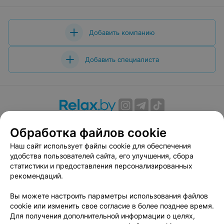
Добавить компанию
Добавить специалиста
О проекте
Новости проекта
Размещение рекламы
Обработка файлов cookie
Вакансии
Публичный договор
Способы оплаты
Наш сайт использует файлы cookie для обеспечения
Публичный договор по использованию сервиса
удобства пользователей сайта, его улучшения, сбора
«Афиша»
статистики и предоставления персонализированных
Пользовательское соглашение
рекомендаций.
Написать в поддержку
Вы можете настроить параметры использования файлов
Связаться по вопросам сотрудничества
cookie или изменить свое согласие в более позднее время.
Написать руководителю relax.by
Для получения дополнительной информации о целях,