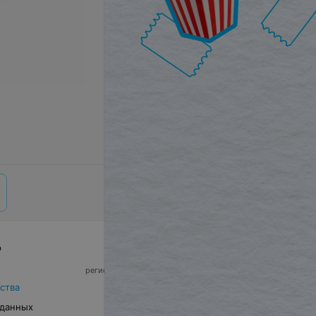
р
© 2026 ООО «Артокс Лаб», УНП 191700409,
регистрирующий орган - Минский горисполком
|
220012, Республика Беларусь, г. Минск,
ства
улица Толбухина, 2, пом. 16 | info@relax.by
 данных