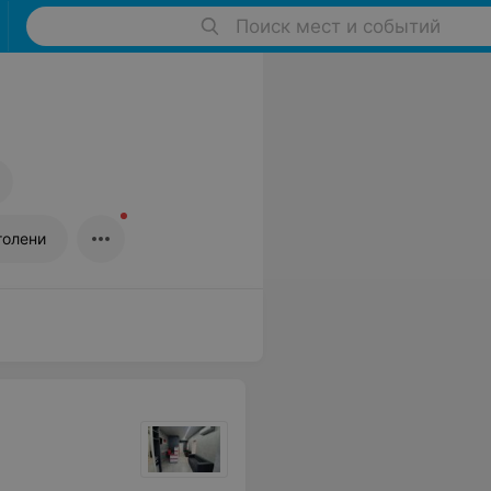
Поиск мест и событий
1
голени