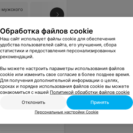
я мужского
Все цены
Обработка файлов cookie
Наш сайт использует файлы cookie для обеспечения
ь довольна. И безумно благодарна Людмиле, которая граммотно рассказала всё о процедуре и ответила на интересующие вопросы. Однозначно рекомендую!
Еще
удобства пользователей сайта, его улучшения, сбора
статистики и предоставления персонализированных
3
Отзывы
рекомендаций.
Вы можете настроить параметры использования файлов
cookie или изменить свое согласие в более позднее время.
Для получения дополнительной информации о целях,
сроках и порядке использования файлов cookie вы можете
ознакомиться с нашей
Политикой обработки файлов cookie
Отклонить
Принять
Персональные настройки Cookie