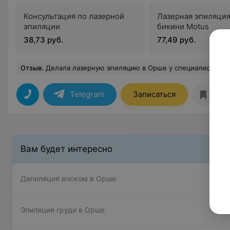
Консультация по лазерной
Лазерная эпиляци
эпиляции
бикини Motus
38,73 руб.
77,49 руб.
Отзыв
.
Делала лазерную эпиляцию в Орше у специалиста Бабеевой Людмилы Сергеевны. У меня очень светлый волос, и надежды было мало от него избавиться, так как до Тиамо ходила в другой салон и результата не было. Здесь уже после первой процедуры я была в приятном шоке, что действительно волос стало меньше и расти стали медленней. Результатом очен
Telegram
Записаться
Вам будет интересно
Депиляция воском в Орше
Эпиляция груди в Орше