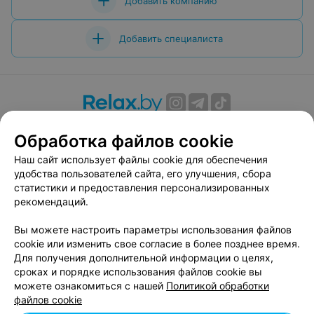
Добавить компанию
Добавить специалиста
О проекте
Новости проекта
Размещение рекламы
Обработка файлов cookie
Вакансии
Публичный договор
Способы оплаты
Наш сайт использует файлы cookie для обеспечения
Публичный договор по использованию сервиса
удобства пользователей сайта, его улучшения, сбора
«Афиша»
статистики и предоставления персонализированных
Пользовательское соглашение
рекомендаций.
Написать в поддержку
Вы можете настроить параметры использования файлов
Связаться по вопросам сотрудничества
cookie или изменить свое согласие в более позднее время.
Написать руководителю relax.by
Для получения дополнительной информации о целях,
сроках и порядке использования файлов cookie вы
Персональные настройки cookie
можете ознакомиться с нашей
Политикой обработки
Обработка персональных данных
файлов cookie