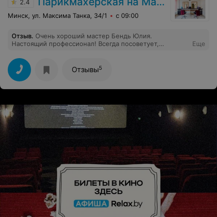
Парикмахерская на Максима Танка
2.4
Минск, ул. Максима Танка, 34/1
с 09:00
Отзыв
.
Очень хороший мастер Бендь Юлия.
Настоящий профессионал! Всегда посоветует,
Еще
подскажет. Аккуратна, внимательна. Администрация -
симпатичные, приятные люди. Накануне праздника 8
Марта я желаю всем женщинам, а Юлечке особенно -
5
Отзывы
нежности, тепла, надежды, любви! Ваш постоянный
клиент Алла.