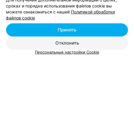
Молодежная в Минске
сроках и порядке использования файлов cookie вы
можете ознакомиться с нашей
Политикой обработки
файлов cookie
Окрашивание ресниц возле метро Молодежная в
Минске
Принять
Отклонить
Персональные настройки Cookie
Добавить компанию
Добавить специалиста
О проекте
Новости проекта
Размещение рекламы
Вакансии
Публичный договор
Способы оплаты