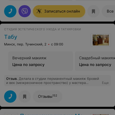
Записаться онлайн
Все
СТУДИЯ ЭСТЕТИЧЕСКОГО УХОДА И ТАТУИРОВКИ
Tабу
Минск, пер. Тучинский, 2
с 09:00
Вечерний макияж
Свадебный макия
Цена по запросу
Цена по запросу
Отзыв
.
Делала в студии перманентный макияж бровей
и век (межресничное пространство) у мастера
Еще
Евгения. Спасибо за отличную работу!!!
Безболезненно, быстро и красиво!!! Рекомендую.
Отдельное спасибо администратору студии за
152
Отзывы
убедительность, доброжелательность и заботу о
клиентах!!! Так держать!