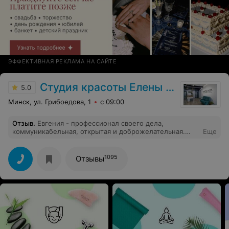
ЭФФЕКТИВНАЯ РЕКЛАМА НА САЙТЕ
Студия красоты Елены Езерской
5.0
Минск, ул. Грибоедова, 1
с 09:00
Отзыв
.
Евгения - профессионал своего дела,
коммуникабельная, открытая и доброжелательная.
Еще
Очень приятно было приходить к ней на перманентный
макияж, а еще приятней теперь ходить с красивым
результатом. Делала в студии у нее перманентный
1095
Отзывы
макияж бровей и межреснички. Осталась очень
довольна!