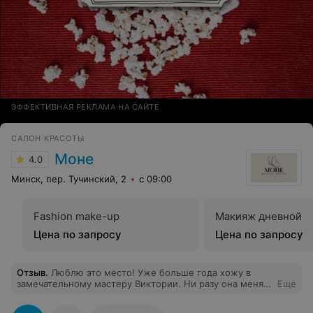
ЭФФЕКТИВНАЯ РЕКЛАМА НА САЙТЕ
САЛОН КРАСОТЫ
Моне
4.0
Минск, пер. Тучинский, 2
с 09:00
Fashion make-up
Макияж дневной
Цена по запросу
Цена по запросу
Отзыв
.
Люблю это место! Уже больше года хожу в
замечательному мастеру Виктории. Ни разу она меня
Еще
не разочаровала, это не может не радовать!)
Единственное, что для меня немного странно, так это