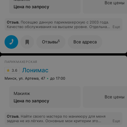
Все цены
Цена по запросу
Отзыв
.
Посещаю данную парикмахерскую с 2003 года.
Качество обслуживания на высшем уровне. Отдельная
Еще
благодарность мастеру Оксане - это не только
профессионал своего дела, но и очень хороший
человек!
5
Отзывы
Все адреса
ПАРИКМАХЕРСКАЯ
Лонимас
3.6
Минск, ул. Артема, 47
до 17:00
Макияж
Все цены
Цена по запросу
Отзыв
.
Найти своего мастера по маникюру для меня
задача не из лёгких. Основные мои критерии это
Еще
безопасность, аккуратность, время и качество