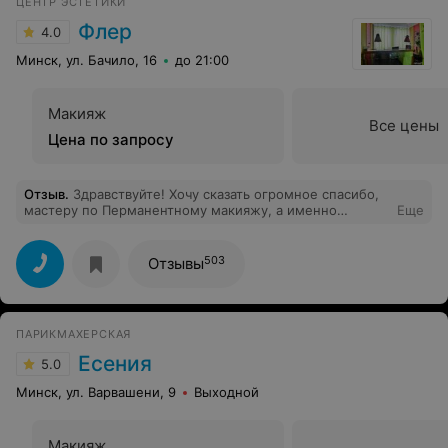
ЦЕНТР ЭСТЕТИКИ
Флер
4.0
Минск, ул. Бачило, 16
до 21:00
Макияж
Все цены
Цена по запросу
Отзыв
.
Здравствуйте! Хочу сказать огромное спасибо,
мастеру по Перманентному макияжу, а именно
Еще
Надежде. Делала бровки и губки. Я очень довольна!
Все чётко и аккуратно, супер! Я в восторге
503
Отзывы
ПАРИКМАХЕРСКАЯ
Есения
5.0
Минск, ул. Варвашени, 9
Выходной
Макияж