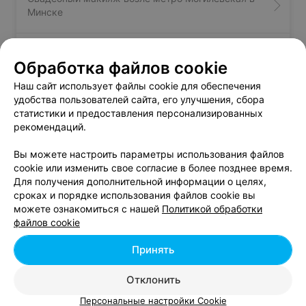
Минске
Окрашивание ресниц возле метро Могилевская в
Обработка файлов cookie
Минске
Наш сайт использует файлы cookie для обеспечения
удобства пользователей сайта, его улучшения, сбора
Наращивание ресниц возле метро Могилевская в
статистики и предоставления персонализированных
Минске
рекомендаций.
Вы можете настроить параметры использования файлов
cookie или изменить свое согласие в более позднее время.
Для получения дополнительной информации о целях,
сроках и порядке использования файлов cookie вы
можете ознакомиться с нашей
Политикой обработки
Добавить компанию
файлов cookie
Добавить специалиста
Принять
Отклонить
Персональные настройки Cookie