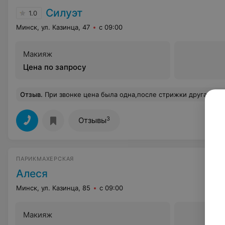
Силуэт
1.0
Минск, ул. Казинца, 47
с 09:00
Макияж
Цена по запросу
Отзыв
.
При звонке цена была одна,после стрижки другая,увеличилась в большую сторону! СТРИЧЬ СОВЕ
3
Отзывы
ПАРИКМАХЕРСКАЯ
Алеся
Минск, ул. Казинца, 85
с 09:00
Макияж