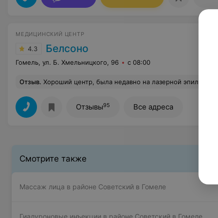
МЕДИЦИНСКИЙ ЦЕНТР
Белсоно
4.3
Гомель, ул. Б. Хмельницкого, 96
с 08:00
Отзыв
.
Хороший центр, была недавно на лазерной эпиляции, все понравилось Качественный результат, вежливый и пр
95
Отзывы
Все адреса
Смотрите также
Массаж лица в районе Советский в Гомеле
Гиалуроновые инъекции в районе Советский в Гомеле