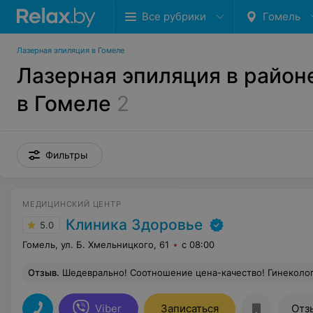
Все рубрики
Гомель
Лазерная эпиляция в Гомеле
Лазерная эпиляция в район
в Гомеле
2
Фильтры
МЕДИЦИНСКИЙ ЦЕНТР
Клиника Здоровье
5.0
Гомель, ул. Б. Хмельницкого, 61
с 08:00
Отзыв
.
Шедеврально! Соотношение цена-качество! Гинеколог
Viber
Записаться
Отз