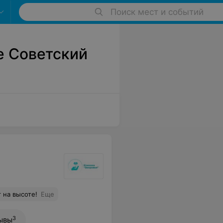
Поиск мест и событий
е Советский
 на высоте!
Еще
3
ывы