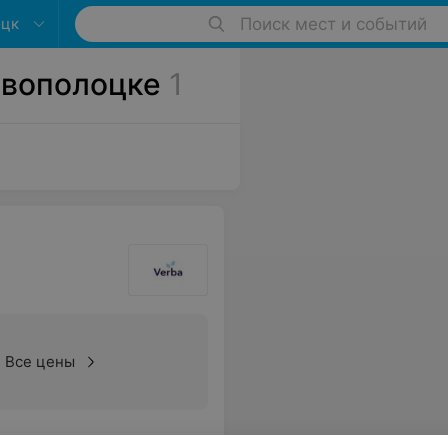
оцк
Поиск мест и событий
овополоцке
1
Все цены