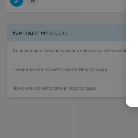
Вам будет интересно
Фракционное лазерное омоложение кожи в Новополоцке
Инъекционная косметология в Новополоцке
Мужская косметология в Новополоцке