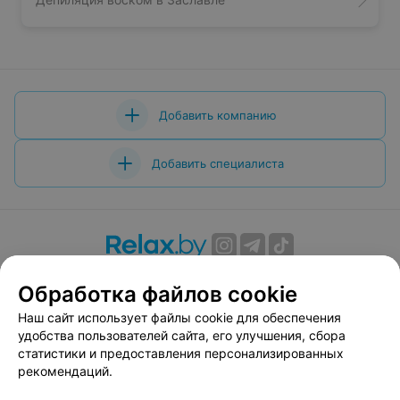
Добавить компанию
Добавить специалиста
О проекте
Новости проекта
Размещение рекламы
Обработка файлов cookie
Вакансии
Публичный договор
Способы оплаты
Наш сайт использует файлы cookie для обеспечения
Публичный договор по использованию сервиса
удобства пользователей сайта, его улучшения, сбора
«Афиша»
статистики и предоставления персонализированных
Пользовательское соглашение
рекомендаций.
Написать в поддержку