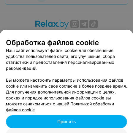
О проекте
Новости проекта
Размещение рекламы
Обработка файлов cookie
Вакансии
Публичный договор
Способы оплаты
Публичный договор по использованию сервиса
Наш сайт использует файлы cookie для обеспечения
«Афиша»
удобства пользователей сайта, его улучшения, сбора
статистики и предоставления персонализированных
Пользовательское соглашение
рекомендаций.
Написать в поддержку
Вы можете настроить параметры использования файлов
Связаться по вопросам сотрудничества
cookie или изменить свое согласие в более позднее время.
Написать руководителю relax.by
Для получения дополнительной информации о целях,
Персональные настройки cookie
сроках и порядке использования файлов cookie вы
можете ознакомиться с нашей
Политикой обработки
Обработка персональных данных
файлов cookie
Принять
© 2026 ООО «Артокс Лаб», УНП 191700409, регистрирующий орган -