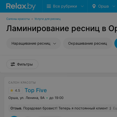
Все рубрики
Орша
Салоны красоты
•
Услуги для ресниц
Ламинирование ресниц в О
Наращивание ресниц
Окрашивание ресниц
Фильтры
САЛОН КРАСОТЫ
Top Five
4.5
Орша, ул. Ленина, 9А
до 19:00
Отзыв
.
Порадовал бровист! Теперь я постоянный клиент :)
Е