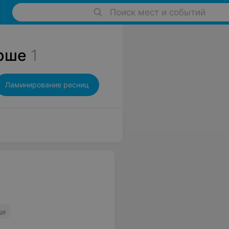
Поиск мест и событий
рше
1
Ламинирование ресниц
ще