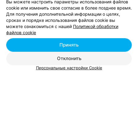
Вы можете настроить параметры использования файлов
СТУДИЯ КРАСОТЫ
cookie или изменить свое согласие в более позднее время.
Гримёрка
4.7
Для получения дополнительной информации о целях,
сроках и порядке использования файлов cookie вы
Минск, ул. Голубева, 21
до 21:00
можете ознакомиться с нашей
Политикой обработки
файлов cookie
Отзыв
.
Мастер маникюра Елизавета, огромное
спасибо! Очень качественно, профессионально, а
Еще
главное очень быстро сделала маникюр. Попала к ней
Принять
первый раз и осталась очень довольна.
11
Отзывы
Отклонить
Персональные настройки Cookie
Смотрите также
Окрашивание ресниц в районе Московский в
Минске
Наращивание ресниц в районе Московский в
Минске