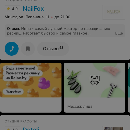
СТУДИЯ КРАСОТЫ
нареканий не было. Студии процветания, много
приятных клиентов и меньше завистников.
NailFox
4.9
Минск, ул. Папанина, 11
до 21:00
Отзыв
.
Инна - самый лучший мастер по наращиванию
ресниц. Работает быстро и самое главное
Еще
качественно. Я супер довольна, держатся реснички
просто замечательно, спасибо огромное! Обязательно
приду ещё!
43
Отзывы
Массаж лица
СТУДИЯ КРАСОТЫ
Detali