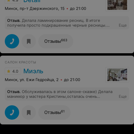
4.9
Минск, пр-т Дзержинского, 15
до 21:00
Отзыв
.
Делала ламинирование ресниц. В итоге
получила просто подкрашенные черные ресницы.
Еще
Завитка нет от слова совсем. Совет мастера просто
убил. Завтра утром вы умоетесь и он появится
663
Отзывы
САЛОН КРАСОТЫ
Миэль
4.0
Минск, ул. Ежи Гедройца, 2
до 21:00
Отзыв
.
Обслуживалась в этом салоне-сказке) Делала
маникюр у мастера Кристины,осталась очень
Еще
довольна!Безупречно выполненный маникюр и
отличное покрытие!!!! Но,больше меня удивила
администратор Катерина,очень приятная
61
Отзывы
девушка,очень внимательна к клиентам,улыбчивая и с
огромным знанием индустрии красоты и услуг салона!
(в наше время это большая редкость) Я засыпала Ее
вопросами о процедурах,она же в свою очередь все