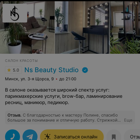
САЛОН КРАСОТЫ
Ns Beauty Studio
5.0
Минск, ул. 3-я Щорса, 9
до 21:00
В салоне оказывается широкий спектр услуг:
парикмахерские услуги, brow-бар, ламинирование
ресниц, маникюр, педикюр.
Отзыв
.
С благодарностью к мастеру Полине, спасибо
большое за понимание и отличную работу. Стрижкой
Еще
очень довольна!
Записаться онлайн
Отз