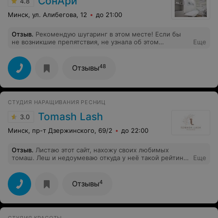
СонАри
4.8
Минск, ул. Алибегова, 12
до 21:00
Отзыв
.
Рекомендую шугаринг в этом месте! Если бы
не возникшие препятствия, не узнала об этом
Еще
прекрасном салоне! Записалась к мастеру Наталье.
Золотые руки! Процедура прошла быстро, качественно
с музыкой и цветочными ароматами. Можно сравнить
48
Отзывы
с медитацией)) Искренне желаю мастеру постоянных
и приятных клиентов!
СТУДИЯ НАРАЩИВАНИЯ РЕСНИЦ
Tomash Lash
3.0
Минск, пр-т Дзержинского, 69/2
до 22:00
Отзыв
.
Листаю этот сайт, нахожу своих любимых
томаш. Леш и недоумеваю откуда у неё такой рейтинг.
Еще
Читаю отзывы и смеюсь) Это одна из немногих студий,
которой я бы поставила и 10 баллов из 10. Делаю
наращивание ресниц уже года два у Валерии, никогда
4
Отзывы
не уходила с красными глазами, ощущением
дискомфорта или с опахалами до век. Более приятного
мастера в жизни не встречала. Наращивала ресницы
также у других мастеров, по качеству никаких