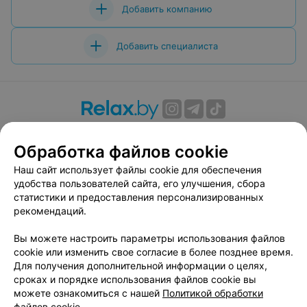
Добавить компанию
Добавить специалиста
О проекте
Новости проекта
Размещение рекламы
Обработка файлов cookie
Вакансии
Публичный договор
Способы оплаты
Публичный договор по использованию сервиса
Наш сайт использует файлы cookie для обеспечения
«Афиша»
удобства пользователей сайта, его улучшения, сбора
статистики и предоставления персонализированных
Пользовательское соглашение
рекомендаций.
Написать в поддержку
Вы можете настроить параметры использования файлов
Связаться по вопросам сотрудничества
cookie или изменить свое согласие в более позднее время.
Написать руководителю relax.by
Для получения дополнительной информации о целях,
Персональные настройки cookie
сроках и порядке использования файлов cookie вы
можете ознакомиться с нашей
Политикой обработки
Обработка персональных данных
файлов cookie