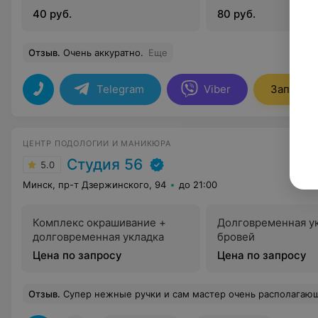
40 руб.
80 руб.
Отзыв
.
Очень аккуратно.
Еще
Telegram
Viber
Записать
ЦЕНТР ПОДОЛОГИИ И МАНИКЮРА
Студия 56
5.0
Минск, пр-т Дзержинского, 94
до 21:00
Комплекс окрашивание +
Долговременная у
долговременная укладка
бровей
Цена по запросу
Цена по запросу
Отзыв
.
Супер нежные ручки и сам мастер очень располагающий. Мне удалось заснуть во время процедуры ламинирования 