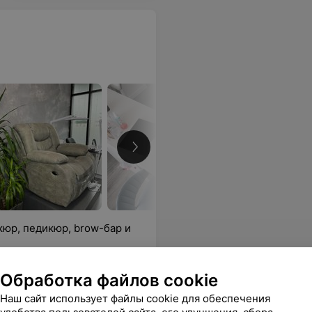
кюр, педикюр, brow-бар и
Обработка файлов cookie
овей +
Ламинирование ресниц +
овей
моделирование бровей +
Наш сайт использует файлы cookie для обеспечения
В
ламинирование бровей