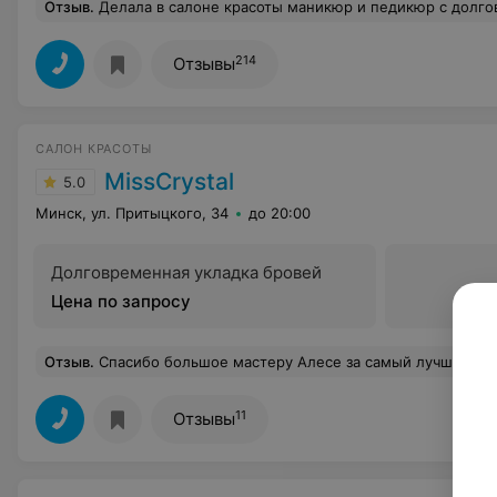
Отзыв
.
Делала в салоне красоты маникюр и педикюр с долговременным покрытием. Очень понравилась работа мастера. Довольно милая и аккуратная девушка. Маникюр сделала очень аккуратно + помогла подобрать мне правильную форму ногтей. Мне 
214
Отзывы
САЛОН КРАСОТЫ
MissCrystal
5.0
Минск, ул. Притыцкого, 34
до 20:00
Долговременная укладка бровей
Цена по запросу
Отзыв
.
Спасибо большое мастеру Алесе за самый лучший, качественный, безопасный педикюр. Ножки, как у младенца, не могу нарадовать
11
Отзывы