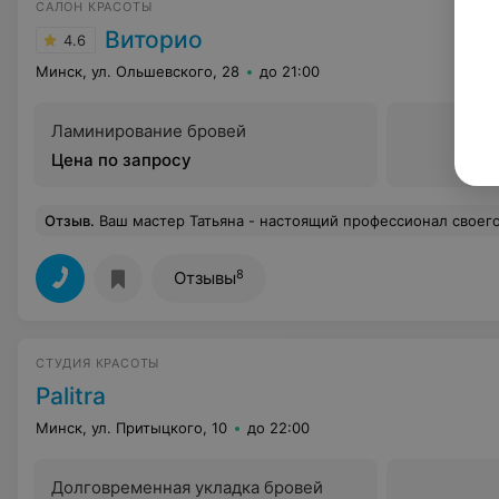
САЛОН КРАСОТЫ
Виторио
4.6
Минск, ул. Ольшевского, 28
до 21:00
Ламинирование бровей
Цена по запросу
Отзыв
.
Ваш мастер Татьяна - настоящий профессионал своего дела! Ей можно доверить свои волосы и знать, что ты в надежных руках! Всегда порекомендует и посоветует то, что будет лучше
8
Отзывы
СТУДИЯ КРАСОТЫ
Palitra
Минск, ул. Притыцкого, 10
до 22:00
Долговременная укладка бровей