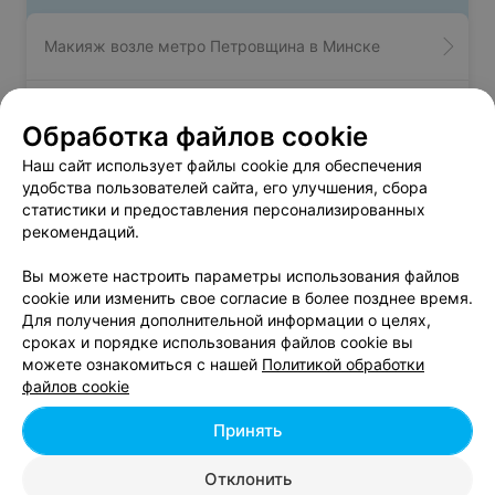
Макияж возле метро Петровщина в Минске
Свадебный макияж возле метро Петровщина в
Обработка файлов cookie
Минске
Наш сайт использует файлы cookie для обеспечения
удобства пользователей сайта, его улучшения, сбора
Ламинирование ресниц возле метро Петровщина
статистики и предоставления персонализированных
в Минске
рекомендаций.
Вы можете настроить параметры использования файлов
cookie или изменить свое согласие в более позднее время.
Для получения дополнительной информации о целях,
сроках и порядке использования файлов cookie вы
можете ознакомиться с нашей
Политикой обработки
Добавить компанию
файлов cookie
Добавить специалиста
Принять
Отклонить