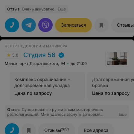
Отзыв
.
Очень аккуратно.
Еще
Записаться
Отзывы
ЦЕНТР ПОДОЛОГИИ И МАНИКЮРА
Студия 56
5.0
Минск, пр-т Дзержинского, 94
до 21:00
Комплекс окрашивание +
Долговременная у
долговременная укладка
бровей
Цена по запросу
Цена по запросу
Отзыв
.
Супер нежные ручки и сам мастер очень
располагающий. Мне удалось заснуть во время
Еще
процедуры ламинирования и мою головную боль как
рукой сняло! Спасибо!
2652
Отзывы
Все адреса