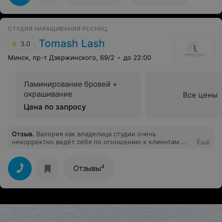
СТУДИЯ НАРАЩИВАНИЯ РЕСНИЦ
Tomash Lash
3.0
Минск, пр-т Дзержинского, 69/2
до 22:00
Ламинирование бровей +
окрашивание
Все цены
Цена по запросу
Отзыв
.
Валерия как владелица студии очень
некорректно ведёт себя по отношению к клиентам.
Еще
Оскорбительное поведение, сплетни, грязь с ее
стороны - лишь малая часть, с чем вы можете
столкнуться придя в эту «чудесную» студию.
4
Отзывы