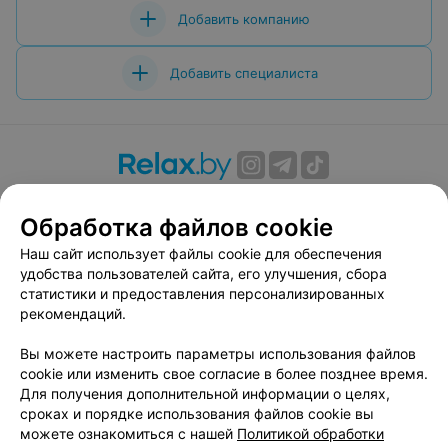
Добавить компанию
Добавить специалиста
О проекте
Новости проекта
Размещение рекламы
Обработка файлов cookie
Вакансии
Публичный договор
Способы оплаты
Публичный договор по использованию сервиса
Наш сайт использует файлы cookie для обеспечения
«Афиша»
удобства пользователей сайта, его улучшения, сбора
статистики и предоставления персонализированных
Пользовательское соглашение
рекомендаций.
Написать в поддержку
Вы можете настроить параметры использования файлов
Связаться по вопросам сотрудничества
cookie или изменить свое согласие в более позднее время.
Написать руководителю relax.by
Для получения дополнительной информации о целях,
Персональные настройки cookie
сроках и порядке использования файлов cookie вы
можете ознакомиться с нашей
Политикой обработки
Обработка персональных данных