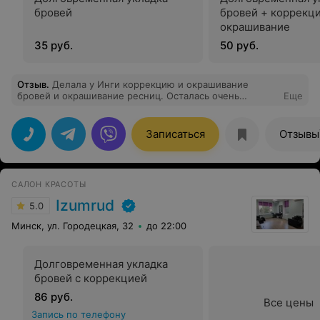
бровей
бровей + коррекци
окрашивание
35 руб.
50 руб.
Отзыв
.
Делала у Инги коррекцию и окрашивание
бровей и окрашивание ресниц. Осталась очень
Еще
довольна. 100% попадание во все мои пожелания.
Время пролетело незаметно за приятной беседой.
Благодарю Ингу за шикарный результат , однозначно
Записаться
Отзывы
вернусь ещё.
САЛОН КРАСОТЫ
Izumrud
5.0
Минск, ул. Городецкая, 32
до 22:00
Долговременная укладка
бровей с коррекцией
86 руб.
Все цены
Запись по телефону