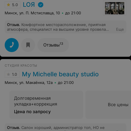
заплатила 64 руб. Расстроена результатом, к
LOЯ
5.0
сожалению, больше в данную парикмахерскую
записываться не буду.
Минск, ул. П. Мстиславца, 10
до 21:00
Отзыв
.
Комфортное месторасположение, приятная
атмосфера, специалист на высшем уровне провела
Еще
процедуру. Обязательно приду ещё на процедуры!
13
Отзывы
СТУДИЯ КРАСОТЫ
My Michelle beauty studio
1.0
Минск, ул. Макаёнка, 12а
до 21:00
Долговременная
укладка+коррекция
Все цены
Цена по запросу
Отзыв
.
Салон хороший, администратор топ, НО не