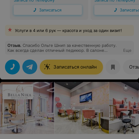
Запись по телефону
Запись по телефону
Записаться
Записать
Услуги в 4 или 6 рук — красота и уход за один визит!
Отзыв
.
Спасибо Ольге Шнип за качественную работу.
Как всегда сделан отличный педикюр. В салоне
Еще
удобная новая мебель, хорошее профессиональное
оборудование
Записаться онлайн
Отз