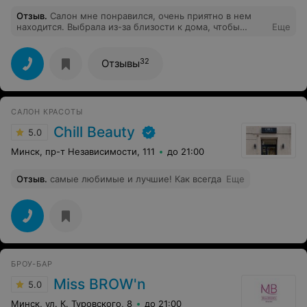
Отзыв
.
Салон мне понравился, очень приятно в нем
находится. Выбрала из-за близости к дома, чтобы
Еще
сделать маникюр - и не пожалела! Персонал очень
приветливый, играет приятная музыка, по телевизору
показывают красивое :) С нетерпением жду новых
32
Отзывы
услуг, буду с удовольствием ходить.
САЛОН КРАСОТЫ
Chill Beauty
5.0
Минск, пр-т Независимости, 111
до 21:00
Отзыв
.
самые любимые и лучшие! Как всегда
Еще
БРОУ-БАР
Miss BROW'n
5.0
Минск, ул. К. Туровского, 8
до 21:00