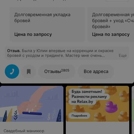
Долговременная укладка
Долговременная у
бровей
бровей + уход «Сч
бровей»
Цена по запросу
Цена по запросу
Отзыв
.
Была у Юлии впервые на коррекции и окраске
бровей с уходом и тридинге. Мастер мне очень
Еще
понравился, приятная девушка, сразу спросила мои
пожелания и что именно я хочу получить. Поэтому
результат был превосходным, и коррекция и цвет были
2805
Отзывы
Все адреса
идеальным именно так как я и хотела. С
удовольствием приду к ней ещё раз.
Свадебный маникюр