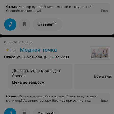
Отзыв
.
Мастер супер! Внимательный и аккуратный!
Спасибо за ваш труд!
Еще
485
Отзывы
СТУДИЯ КРАСОТЫ
Модная точка
5.0
Минск, ул. П. Мстиславца, 8
до 21:00
Долговременная укладка
бровей
Все цены
Цена по запросу
Отзыв
.
Огромное спасибо мастеру Ольге за чудесный
маникюр! Администратору Яне - за приветливую
Еще
встречу и заботу. Татьяне - за такой замечательны
салон! Выиграла бесплатный маникюр и безумно рада,
что попала в такое уютное место, куда обязательно
5
Отзывы