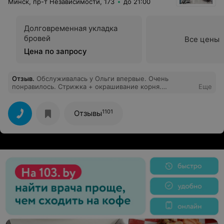
Минск, пр-т Независимости, 173
до 21:00
Долговременная укладка
бровей
Все цены
Цена по запросу
Отзыв
.
Обслуживалась у Ольги впервые. Очень
понравилось. Стрижка + окрашивание корня.
Еще
Консультация. И укладка!!! До сих пор никто из
мастеров не мог качественно и естественно поднять
корень. Я очень довольна!!!
1101
Отзывы