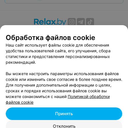
О проекте
Новости проекта
Размещение рекламы
Обработка файлов cookie
Вакансии
Публичный договор
Способы оплаты
Наш сайт использует файлы cookie для обеспечения
Публичный договор по использованию сервиса
удобства пользователей сайта, его улучшения, сбора
«Афиша»
статистики и предоставления персонализированных
Пользовательское соглашение
рекомендаций.
Написать в поддержку
Вы можете настроить параметры использования файлов
Связаться по вопросам сотрудничества
cookie или изменить свое согласие в более позднее время.
Написать руководителю relax.by
Для получения дополнительной информации о целях,
сроках и порядке использования файлов cookie вы
Персональные настройки cookie
можете ознакомиться с нашей
Политикой обработки
Обработка персональных данных
файлов cookie
Принять
© 2026 ООО «Артокс Лаб», УНП 191700409, регистрирующий орган -
Отклонить