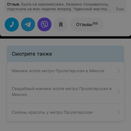
Отзыв
.
Была на хиромассаже, безумно понравилось,
отдохнула на всю неделю вперед. Чудесный мастер
Еще
Елена и её чудесные руки. Осталась очень довольна.
Рекомендую посетить данную процедуру, а также это
отличный подарок для любого.
166
Отзывы
Смотрите также
Макияж возле метро Пролетарская в Минске
Свадебный макияж возле метро Пролетарская в
Минске
Салоны красоты у метро Пролетарская