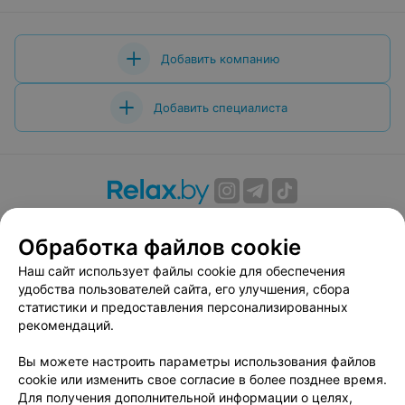
Добавить компанию
Добавить специалиста
О проекте
Новости проекта
Размещение рекламы
Обработка файлов cookie
Вакансии
Публичный договор
Способы оплаты
Публичный договор по использованию сервиса
Наш сайт использует файлы cookie для обеспечения
«Афиша»
удобства пользователей сайта, его улучшения, сбора
статистики и предоставления персонализированных
Пользовательское соглашение
рекомендаций.
Написать в поддержку
Вы можете настроить параметры использования файлов
Связаться по вопросам сотрудничества
cookie или изменить свое согласие в более позднее время.
Написать руководителю relax.by
Для получения дополнительной информации о целях,