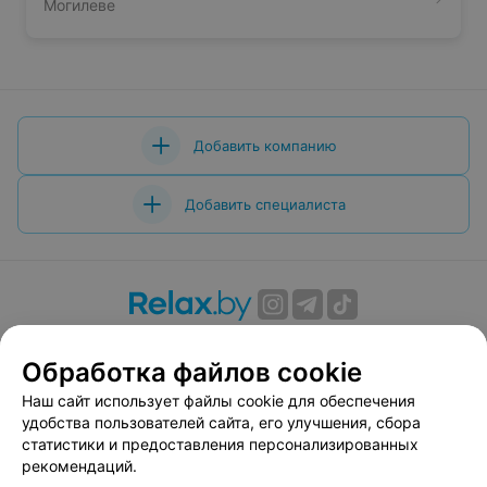
Могилеве
Добавить компанию
Добавить специалиста
О проекте
Новости проекта
Размещение рекламы
Обработка файлов cookie
Вакансии
Публичный договор
Способы оплаты
Публичный договор по использованию сервиса
Наш сайт использует файлы cookie для обеспечения
«Афиша»
удобства пользователей сайта, его улучшения, сбора
статистики и предоставления персонализированных
Пользовательское соглашение
рекомендаций.
Написать в поддержку