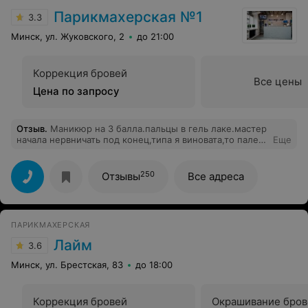
Парикмахерская №1
3.3
Минск, ул. Жуковского, 2
до 21:00
Коррекция бровей
Все цены
Цена по запросу
Отзыв
.
Маникюр на 3 балла.пальцы в гель лаке.мастер
начала нервничать под конец,типа я виновата,то палец
Еще
не так в лампе,то ещё что.она просто не успевала до
следующей записи, попутно брала клиентов на
окрашивание бровей.больше туда не пойду.
250
Отзывы
Все адреса
ПАРИКМАХЕРСКАЯ
Лайм
3.6
Минск, ул. Брестская, 83
до 18:00
Коррекция бровей
Окрашивание бров