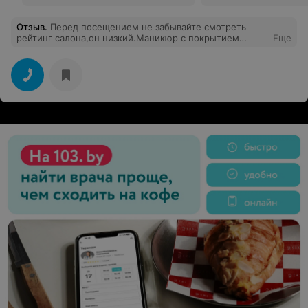
Отзыв
.
Перед посещением не забывайте смотреть
рейтинг салона,он низкий.Маникюр с покрытием
Еще
выполняют некачественно. Была у разных мастеров
этого салона,к сожалению ни один не справился со
своей работой.Покрытие отваливается либо сразу по
приезду домой, спустя день ,через 6 дней(6
ногтей).Сначала относилась с пониманием,но сейчас
испытываю раздражение . Будьте готовы к тому , что
деньги возвращают только при предоставлении
паспортных данных (серия,номер). На предложение
показать паспорт для подтверждения личности
получаешь - отказ. Есть и другие возможности
доказать ,что услуги были оказаны в этом салоне:
здесь делают фото ногтей до и после, запись была
онлайн , сообщение о подтверждении и звонок от
администратора, а также выписка с банка либо скрин
об оплате.Пришлось просить книгу жалоб и
предложений, оставлять определенные данные с
паспорта отказалась, потому ,что не считаю это
законным для салона.Связались со мной в неудобное
для меня время, но руководству было без разницы ,что
я за рулем.