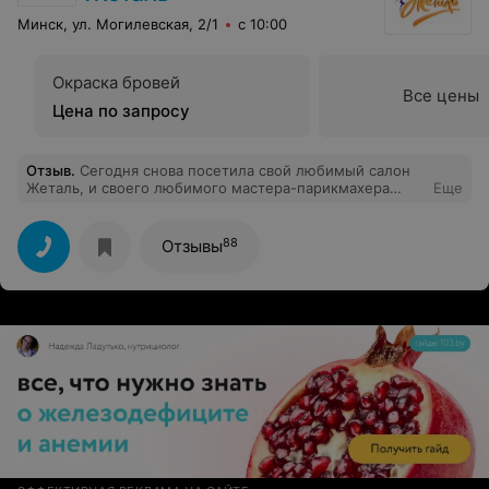
Минск, ул. Могилевская, 2/1
с 10:00
Окраска бровей
Все цены
Цена по запросу
Отзыв
.
Сегодня снова посетила свой любимый салон
Жеталь, и своего любимого мастера-парикмахера
Еще
Юлечку Середич! Как всегда очень довольна, всем
рекомендую! Мастер-просто супер! Юлечка, спасибо
огромное,у тебя ручки золотые!!! Всем сотрудникам
88
Отзывы
спасибо,за доброжелательное отношение.