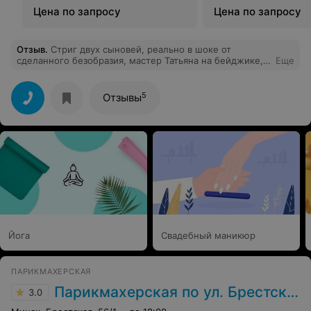
Цена по запросу
Цена по запросу
Отзыв
.
Стриг двух сыновей, реально в шоке от
сделанного безобразия, мастер Татьяна на бейджике,
Еще
которая сотворила на их голове, буду пытаться
исправить с утра в другой парикмахерской, т.к у детей
выступление, а они "красавцы".
5
Отзывы
Йога
Свадебный маникюр
ПАРИКМАХЕРСКАЯ
Парикмахерская по ул. Брестская
3.0