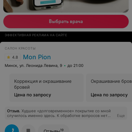
ЭФФЕКТИВНАЯ РЕКЛАМА НА САЙТЕ
САЛОН КРАСОТЫ
Mon Pion
4.8
Минск, ул. Леонида Левина, 9
до 21:00
Коррекция и окрашивание
Окрашивание бров
бровей
Цена по запросу
Цена по запросу
Отзыв
.
Худшее «долговременное» покрытие со мной
случилось именно здесь. К обработке вопросов нет
Еще
(делала и маникюр и педикюр). Посещала накануне
поездки. На 5й день пошли трещины, на 9й сколы,
вздутые края на всех ногтях. Сразу же
19
Отзывы