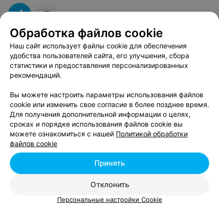
Обработка файлов cookie
Наш сайт использует файлы cookie для обеспечения
ПАРИКМАХЕРСКАЯ
удобства пользователей сайта, его улучшения, сбора
Парикмахерская по ул.Могилевская
статистики и предоставления персонализированных
рекомендаций.
Минск, ул. Могилевская, 36
до 18:00
Вы можете настроить параметры использования файлов
Коррекция бровей
Окрашивание бров
cookie или изменить свое согласие в более позднее время.
Для получения дополнительной информации о целях,
Цена по запросу
Цена по запросу
сроках и порядке использования файлов cookie вы
можете ознакомиться с нашей
Политикой обработки
файлов cookie
Принять
ПАРИКМАХЕРСКАЯ
Отклонить
ГранжСтиль
Персональные настройки Cookie
Минск, ул. Брилевская, 2
до 21:00