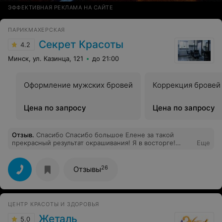
ЭФФЕКТИВНАЯ РЕКЛАМА НА САЙТЕ
ПАРИКМАХЕРСКАЯ
Секрет Красоты
4.2
Минск, ул. Казинца, 121
до 21:00
Оформление мужских бровей
Коррекция бровей
Цена по запросу
Цена по запросу
Отзыв
.
Спасибо Спасибо большое Елене за такой
прекрасный результат окрашивания! Я в восторге!
Еще
Наконец-то нашла достойное место в нашем районе.
Всегда приветливый персонал (администраторы и
мастера). Буду советовать всем, спасибо!
26
Отзывы
ЦЕНТР КРАСОТЫ И ЗДОРОВЬЯ
Жеталь
5.0