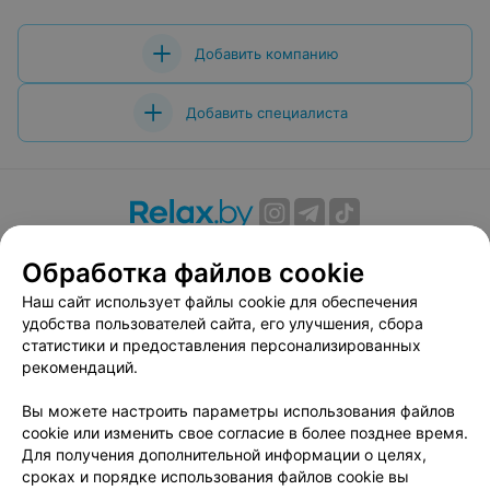
Добавить компанию
Добавить специалиста
О проекте
Новости проекта
Размещение рекламы
Обработка файлов cookie
Вакансии
Публичный договор
Способы оплаты
Наш сайт использует файлы cookie для обеспечения
Публичный договор по использованию сервиса
удобства пользователей сайта, его улучшения, сбора
«Афиша»
статистики и предоставления персонализированных
Пользовательское соглашение
рекомендаций.
Написать в поддержку
Вы можете настроить параметры использования файлов
Связаться по вопросам сотрудничества
cookie или изменить свое согласие в более позднее время.
Написать руководителю relax.by
Для получения дополнительной информации о целях,
сроках и порядке использования файлов cookie вы
Персональные настройки cookie