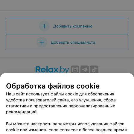
Добавить компанию
Добавить специалиста
О проекте
Новости проекта
Размещение рекламы
Обработка файлов cookie
Вакансии
Публичный договор
Способы оплаты
Наш сайт использует файлы cookie для обеспечения
Публичный договор по использованию сервиса
удобства пользователей сайта, его улучшения, сбора
«Афиша»
статистики и предоставления персонализированных
Пользовательское соглашение
рекомендаций.
Написать в поддержку
Вы можете настроить параметры использования файлов
Связаться по вопросам сотрудничества
cookie или изменить свое согласие в более позднее время.