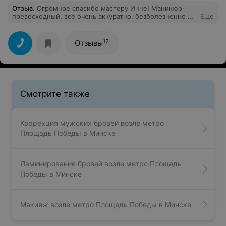
Отзыв
.
Огромное спасибо мастеру Инне! Маникюр
превосходный, все очень аккуратно, безболезненно и
Еще
выглядит потрясающе! Салон уютный, чай, кофе,
конфетки, телек, чтобы не скучать во время маникюра,
да и беседа с Инной получилась отличной! Спасибо,
12
Отзывы
подняли настроение, скрасили вечер и сделали меня
красивой!
Смотрите также
Коррекция мужских бровей возле метро
Площадь Победы в Минске
Ламинирование бровей возле метро Площадь
Победы в Минске
Макияж возле метро Площадь Победы в Минске