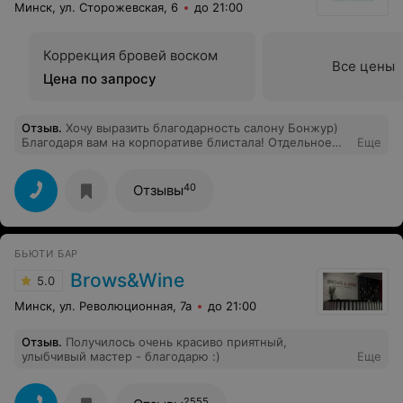
Минск, ул. Сторожевская, 6
до 21:00
Коррекция бровей воском
Все цены
Цена по запросу
Отзыв
.
Хочу выразить благодарность салону Бонжур)
Благодаря вам на корпоративе блистала! Отдельное
Еще
спасибо за причёску и макияж мастеру Татьяне, за
маникюр Людмиле! Девочки, вы
волшебницы)Полюбила ваш салон за
40
Отзывы
профессионализм, атмосферу и всегда улыбчивых
сотрудников)
БЬЮТИ БАР
Brows&Wine
5.0
Минск, ул. Революционная, 7а
до 21:00
Отзыв
.
Получилось очень красиво приятный,
улыбчивый мастер - благодарю :)
Еще
2555