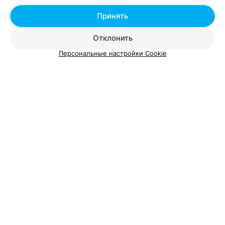
Добавить специалиста
Принять
Отклонить
Персональные настройки Cookie
О проекте
Новости проекта
Размещение рекламы
Вакансии
Публичный договор
Способы оплаты
Публичный договор по использованию сервиса
«Афиша»
Пользовательское соглашение
Написать в поддержку
Связаться по вопросам сотрудничества
Написать руководителю relax.by
Персональные настройки cookie
Обработка персональных данных