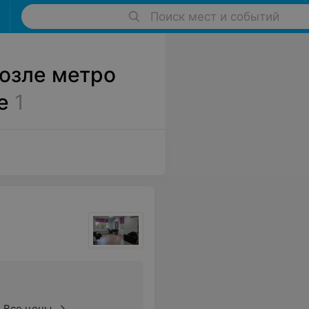
Поиск мест и событий
озле метро
е
1
Все цены