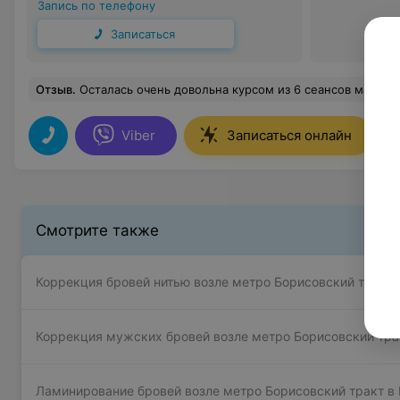
Запись по телефону
Записаться
Отзыв
.
Осталась очень довольна курсом из 6 сеансов массажа. Татьяна-мастер своего дела и очень приятный в общ
Viber
Записаться онлайн
Смотрите также
Коррекция бровей нитью возле метро Борисовский тракт 
Коррекция мужских бровей возле метро Борисовский тра
Ламинирование бровей возле метро Борисовский тракт в