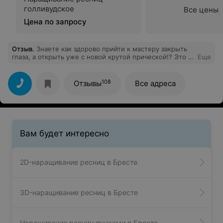
голливудское
Все цены
Цена по запросу
Отзыв
.
Знаете как здорово прийти к мастеру закрыть
глаза, а открыть уже с новой крутой прической!? Это я
Еще
про Олю Тысевич) Езжу к ней из Польши 5 лет.
Поверьте найти мастера такого уровня мне не
довелось даже в Европе) И вообще, хожу в этот салон
108
Отзывы
Все адреса
с открытия)
Вам будет интересно
2D-наращивание ресниц в Бресте
3D-наращивание ресниц в Бресте
Наращивание ресниц пучками в Бресте