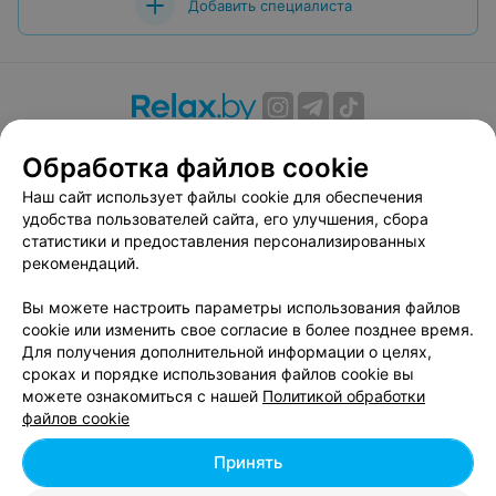
Добавить специалиста
О проекте
Новости проекта
Размещение рекламы
Обработка файлов cookie
Вакансии
Публичный договор
Способы оплаты
Наш сайт использует файлы cookie для обеспечения
Публичный договор по использованию сервиса
удобства пользователей сайта, его улучшения, сбора
«Афиша»
статистики и предоставления персонализированных
Пользовательское соглашение
рекомендаций.
Написать в поддержку
Вы можете настроить параметры использования файлов
Связаться по вопросам сотрудничества
cookie или изменить свое согласие в более позднее время.
Написать руководителю relax.by
Для получения дополнительной информации о целях,
сроках и порядке использования файлов cookie вы
Персональные настройки cookie
можете ознакомиться с нашей
Политикой обработки
Обработка персональных данных
файлов cookie
Принять
© 2026 ООО «Артокс Лаб», УНП 191700409, регистрирующий орган -