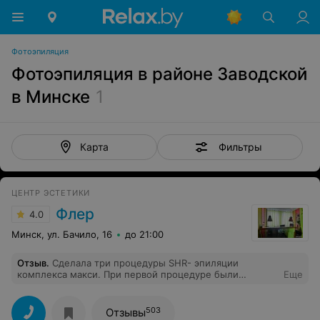
Фотоэпиляция
Фотоэпиляция в районе Заводской
в Минске
1
Фильтры
Карта
ЦЕНТР ЭСТЕТИКИ
Флер
4.0
Минск, ул. Бачило, 16
до 21:00
Отзыв
.
Сделала три процедуры SHR- эпиляции
комплекса макси. При первой процедуре были
Еще
негативные эмоции и впечатления, процедура была
сильно болезненна. При последующих процедурах,
сменив мастера, осталась довольна. За три процедуры
503
Отзывы