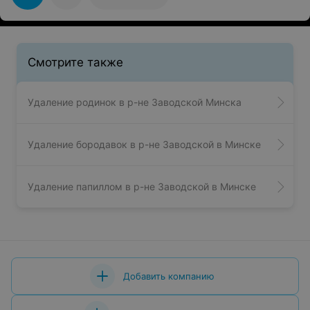
исчезло около 70% волос. Мастер Мария делает
процедуру комфортной, подбирая мощность
постепенно, давая коже привыкнуть. Буду
поддерживать процедуру далее для эффективного
результата!
Смотрите также
Удаление родинок в р-не Заводской Минска
Удаление бородавок в р-не Заводской в Минске
Удаление папиллом в р-не Заводской в Минске
Добавить компанию